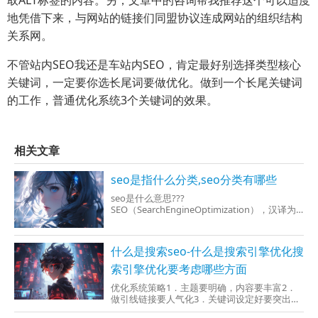
地凭借下来，与网站的链接们同盟协议连成网站的组织结构
关系网。
不管站内SEO我还是车站内SEO，肯定最好别选择类型核心
关键词，一定要你选长尾词要做优化。做到一个长尾关键词
的工作，普通优化系统3个关键词的效果。
相关文章
seo是指什么分类,seo分类有哪些
seo是什么意思???
SEO（SearchEngineOptimization），汉译为
搜索引擎优化。搜索引擎优化是一种借用搜索
引擎的搜索规则来提高目的网站在关联搜索引
擎内的排名的。SEO目的理解是：为网站提供给
什么是搜索seo-什么是搜索引擎优化搜
生态式的自我营销解
索引擎优化要考虑哪些方面
优化系统策略1．主题要明确，内容要丰富2．
做引线链接要人气化3．关键词设定好要突出
4．网站架构层次要清晰5．页面容量要合理化