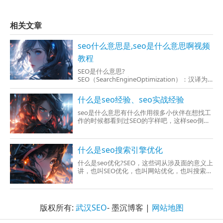
相关文章
seo什么意思是,seo是什么意思啊视频
教程
SEO是什么意思?
SEO（SearchEngineOptimization）：汉译为
搜索引擎优化。是一种。借用搜索引擎的规则
增加网站在有关搜索引擎内的自然排名。网站
什么是seo经验、seo实战经验
搜索引擎优化任务主要注意是认识与了解其它
搜索引擎怎么
seo是什么意思有什么作用很多小伙伴在想找工
作的时候都看到过SEO的字样吧，这样seo倒底
是有什么意识呢？又有有什么作用呢？下面是
我收拾好的去相关信息，比较感兴趣小伙伴们
快来查找资料吧。什么是SEOSEO：汉译为搜索
什么是seo搜索引擎优化
引擎优化
什么是seo优化?SEO，这些词从涉及面的意义上
讲，也叫SEO优化，也叫网站优化，也叫搜索引
擎优化。SEO，全称是：
SearchEngineOptimization，中文为搜索引擎
优化指采用更易搜索引擎索引的合不合理手
段，使网站事故处理费都差不多要素合适搜索
版权所有:
武汉SEO
- 墨沉博客 |
网站地图
引擎的检索到原则