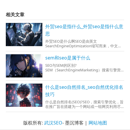
相关文章
外贸seo是指什么_外贸seo是指什么意
思
外贸SEO是什么啊SEO是由英文
SearchEngineOptimization缩写而来，中文意
译为“搜索引擎优化”。外贸网站做seo真的可以
提升效益吗?搜索引擎商机突显"B2B+搜索"市场
sem和seo是属于什么
竞争加剧当电子商务B2B、B2C、C2C交易模式
的三种代表，阿里
SEO与SEM的区别?
SEM（SearchEngineMarketing）搜索引擎营
销，它是指再各大搜索引擎中做营销，说白了
是借用搜索引擎来声望兑换利润。而他的真接
目的是流量，到了最后目的是获得利润。
什么是seo自然排名_seo自然优化排名
SEO（SearchEngineOptimizatio
技巧
什么是自然排名(SEO)?SEO，搜索引擎优化，旨
在推广旨在搭建为一个网站或一组网页利用尽
很可能高的搜索引擎结果页面或SERP排名。当
用户在用搜索引擎搜索信息时，又出现在首页
的网站更有可能被全选，进而提升用户点击特
版权所有:
武汉SEO
- 墨沉博客 |
网站地图
定的事件网站的机