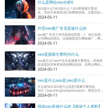
SEO是网络营销策划...
什么是网站seo分析6
SEO是什么?SEO是什么？SEO即搜索引擎优
化，为近年来相对流行的网络营销，主要目的
是减少某种特定关键字的曝光率以增加网站的
2024-05-11
能见度，由此减少销售好的机会。从网站结
构、内容建设方案、用户互动能传播等角度通
过合理规划。SEO优化可分站外优化和站内优化
外贸seo推广专员是做什么的
两种，SEO...
seo推广专员工作内容岗位职责：1、你们负责
公司网站的优化、比较熟悉其它网络推广，网
站编辑等具体工作；2、更深入了解搜索引擎原
2024-05-11
理，比较熟悉百度等优化提升到网站关键词的
搜索排名；3、全权负责网站SEO搜索引擎优化
工作，邮件、软...
seo是搜索引擎吗为什么
seo是什么?seo中文名是搜索引擎优化，具体的
应该是技术来变动优化网站这块，后再让网站
更要什么搜索引擎和用户的喜爱。SEO的意思那
2024-05-11
是seo优化。是一种依靠搜索引擎的规则提高网
站在关联搜索引擎内的自然排名。目的是让其
在行业内占...
seo是什么seo是;seo是什么
什么是SEO,SEO是什么意思?搜索引擎优化
SEO（SearchEngineOptimization，西安北方
光电有限公司SEO）搜索引擎优化即
2024-05-11
SearchEngineOptimization，用英文具体解释
是tousesometechnicstakeyourw...
帅波seo是做什么的【帅波个人资料】