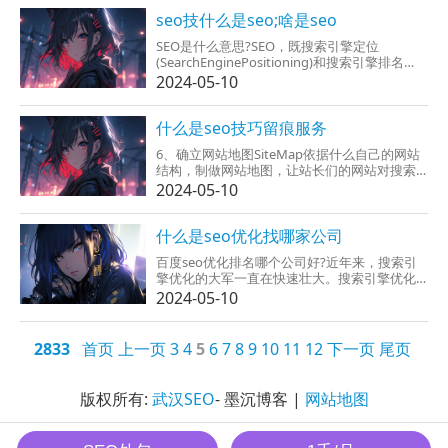
快来查找资料吧。什么是SEOSEO：汉译为搜索
引擎优化...
seo技什么是seo;啥是seo
SEO是什么意思?SEO，既搜索引擎定位
(SearchEnginePositioning)和搜索引擎排名
(SearchEngineRanking)是较为最流行搜索引擎
2024-05-10
优化(是由SEO)，简单理解应该是网站的排名优
化...
什么是seo技巧留痕服务
6、确立网站地图SiteMap依据什么自己的网站
结构，制做网站地图，让站长们的网站对搜索
引擎非常敌视化。让搜索引擎能过SiteMap就也
2024-05-10
可以访问雷鸣站点上的绝大部分网页和栏目。
好是有两套siteMap,一套方便客户快速查找站点
信息（html格式），另一套更方便搜索引擎探...
什么是seo优化找哪家公司
百度seo优化排名哪个公司好?近年来，搜索引
擎优化的大军一直在快速壮大。搜索引擎优化
的工作是什么？不过，SEO优化是要比较合理电
2024-05-10
脑设计网站功能、网站结构、网页布局、网页
内容等不重要因素，使网站的功能和表现形式
至少好的效果，充...
2833
首页
上一页
3
4
5
6
7
8
9
10
11
12
下一页
尾页
版权所有:
武汉SEO
- 墨沉博客 |
网站地图
墨沉SEO All Rights Reserved.