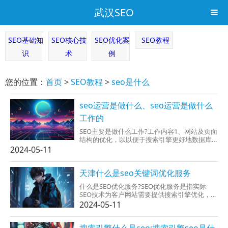
武汉SEO
SEO基础知
SEO核心技
SEO优化案
SEO教程
识
术
例
您的位置：
首页
>
SEO教程
>
seo是什么
seo运营是做什么、seo运营是做什么
工作的
SEO主要是做什么工作?工作内容1、网站及页面
结构的优化，以以便于搜索引擎更好地数据库
检索和收录文章网页内容。2、关键词竞争度及
2024-05-11
转化率的分析和研究，制定并执行SEO策略。
3、网站大项数据的监控和分析，以及网站软硬
件环境运行性能，搜索引擎蜘蛛爬...
天津什么是seo关键词优化服务
什么是SEO优化服务?SEO优化服务是指实际
SEO技术为客户网站需要提供搜索引擎优化，让
网站关键词在搜索引擎中排名中排名，网站获
2024-05-11
取到用户流量的行为。SEO由英文
SearchEngineOptimization缩写而来，中文翻
译成汉语为“搜...