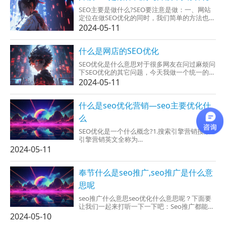
SEO主要是做什么?SEO要注意是做：一、网站
定位在做SEO优化的同时，我们简单的方法也要
先再确认网站优化的到最后SEO目标，有了一个
2024-05-11
必须明确的目标才能更好的安排具体详细的工
作。这些目标也可以是长期的、具...
什么是网店的SEO优化
SEO优化是什么意思对于很多网友在问过麻烦问
下SEO优化的其它问题，今天我做一个统一的回
复，为大家清晰的帮忙解决。什么是SEO优
2024-05-11
化：“SEO”又叫“SEO优化”也叫“搜索引擎优
化”，主要注意是凭借像百度搜索引擎的规则并
且查找信息的排名比较稳。诸如优化系统网站
什么是seo优化营销—seo主要优化什
排名、优化系...
么
SEO优化是一个什么概念?1.搜索引擎营销搜索
引擎营销英文全称为
SearchEngineMarketing，本义实际搜索引擎
2024-05-11
参与服务和产品的营销。搜索引擎营销又主要
注意分为两种：搜索引擎优化和免费然后点
击。搜索引擎优化指实际...
奉节什么是seo推广,seo推广是什么意
思呢
seo推广什么意思seo优化什么意思呢？下面要
让我们一起来打听一下一下吧：Seo推广都能够
拆分为seo、推广两个词，其中seo的英文全称
2024-05-10
是SearchEngineOptimization，中文翻译为搜