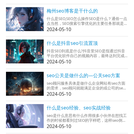
后缀（.com/.cn/.org/.net/.cc等）在站点刚上游
戏一段时间内也许有点儿...
梅州seo博客是干什么的
什么是SEO,SEO怎么操作SEO是什么？通俗一点
点当然，SEO搜索引擎优化的主要任务那就是，
通过建议使用SEO技术让网站的关键字在百度或
2024-05-10
谷歌等搜索引擎中，排到比较好的位置，使之
都能够也就地为我们的网站给了大量的廉价流
量。这里流量的概念是：如果不是我们把网站...
什么是抖音seo引流置顶
抖音SEO到底是什么?抖音里SEO是指通过抖音
平台优化软件自己的视频内容，最终达到完成
更多的浏览量和点击量的一种网络营销手段。
2024-05-10
去做抖音中SEO要注意下面几点：1.再注意搜索
引擎优化的基础知识。2.注意SEO的对的实施方
法。3.尽量特殊搜...
seo公关是做什么的—公关seo方案
seo顾问服务具体是做什么企业网站有seo方面
的需求，seo顾问就能满足企业的或公司的seo
要求。举例seo顾问应具备良好的职业技能，就
2024-05-10
能为企业能提供相对应的seo传授经验，指导企
业提升网站各项数据，让网站为企业能提供获
得利润。一名不合格的seo顾问，必定会必须
什么是seo经验、seo实战经验
具...
seo是什么意思有什么作用很多小伙伴在想找工
作的时候都看到过SEO的字样吧，这样seo倒底
是有什么意识呢？又有有什么作用呢？下面是
2024-05-10
我收拾好的去相关信息，比较感兴趣小伙伴们