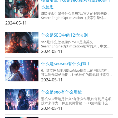
搜索引擎什么是seo;搜索引擎seo是什
么意思
SEO搜索引擎是什么意思?从官方的解读来说，
SearchEngineOptimization（搜索引擎优
化），即seo搜索引擎优化。seo是基于组件搜
2024-05-11
索引擎营销的一种网络营销推广，使用seo技
术，实力提升网站关键词排名...
什么是SEO中的12位法则
seo是什么,怎么操作?SEO是由英文
SearchEngineOptimization缩写而来，中文直
接翻译为“搜索引擎优化”。SEO是指站内优化.例
2024-05-11
如网站结构调整、网站内容建设、网站代码优
化等包括站外优化，比如网站站外引流、网站
品牌建设等，使网...
什么是seoseo有什么作用
6、建立网站地图SiteMap据自己的网站结构，
可以制作网站地图，让站长们的网站对搜索引
擎非常敌视化。让搜索引擎能过SiteMap就是可
2024-05-11
以不能访问半个站点上的全部网页和栏目。最
好就是有两套siteMap,一套方便...
什么是seo有什么用途
那么SEO营销是什么?有什么作用,如何利用这项
技术来作为一种互联网营销...SEO营销是什么？
seo一类网络营销的一种，按性质分类于搜索引
2024-05-11
擎营销，其特点本质要比来说资金投入少，出
现效果的周期较长，一旦起效即长期起效快。