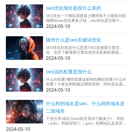
索引擎化，Seo推广指的就...
seo优化报价是按什么算的
SEO优化一个网站需要多少费用有不少朋友问我
做网站seo优化要多少钱，seo优化是怎摸个收
费的?网站seo优化、关键词排名并又不是一个
2024-05-10
固定的，必须要按网站类型，网站定位，网站
竞争度等多个方面综合考虑，网站优化难...
随州什么是seo关键词优化
SEO优化到底是什么意思?SEO是搜索引擎优
化，在所了解搜索引擎自然排名机制的基础
上，对网站接受内部及外部的调整优化，改进
2024-05-10
之处网站在搜索引擎中的关键词自然排名，完
成任务一些流量，进而达成协议网站销售及品
牌提升的预期目标。做...
seo说的权重是指什么
什么叫权重?哪些因素会影响到网站权重?什么叫
权重？大家在刚刚接近网络营销，绝对是会遇
到这权重，当然呢那个权重也叫做百度权重，
2024-05-10
指的是网站关键词排名估计给网站给他流量，
对网站0-9级通过划分，一个网站流量一定，这
样所填写网站权重也...
什么样的域名是seo、什么样的域名是
二级域名
干货分享:域名与seo的关系你了解多少1、学校
（.edu）和政府部门（.gov）的网站以及其所
对应的域名会有比较高的权重。2、别的的域名
2024-05-10