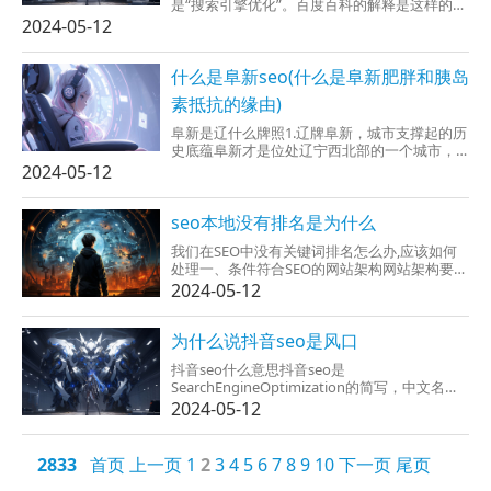
是“搜索引擎优化”。百度百科的解释是这样的：
SEO是指通过站内优化比如说网站结构调整、网
2024-05-12
站内容建设、网站代码优化等在内站外优化，
比如网站站外推广、网站品牌建设等，使网站...
什么是阜新seo(什么是阜新肥胖和胰岛
素抵抗的缘由)
阜新是辽什么牌照1.辽牌阜新，城市支撑起的历
史底蕴阜新才是位处辽宁西北部的一个城市，
其辽牌牌照可见其历史渊源的甚深。阜新在古
2024-05-12
代是一个十分兴旺繁荣的地方，一连被辽、
金、元、明、清等朝代所统治，在历史上我曾
经是东北地区的经...
seo本地没有排名是为什么
我们在SEO中没有关键词排名怎么办,应该如何
处理一、条件符合SEO的网站架构网站架构要注
意是为帮忙解决收录文章问题，代码的系统精
2024-05-12
简，重点标签的应用，实用性高站内插件的设
计，交流和互动的思维的融入其中都最需要网
站设计，从用户体验对于，网站的美观最为重
为什么说抖音seo是风口
要的是，只要你您可以解...
抖音seo什么意思抖音seo是
SearchEngineOptimization的简写，中文名搜
索引擎优化。抖音SEO是是对抖音搜索的优化技
2024-05-12
术，是指实际实力提升目标视频的视频质量和
相关性以至于目标视频条件符合抖音搜索的排
名规则，从而增...
2833
首页
上一页
1
2
3
4
5
6
7
8
9
10
下一页
尾页