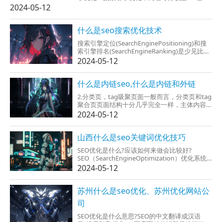
在该宝的搜索引擎中做360优化；大多我们买宝
2024-05-12
贝也是先经该宝的搜索，再选择宝贝；
（okay。xxxx。com这就是该宝的搜索引擎域
名；）作优化的好处：能提高店铺...
什么是seo搜索优化技术
搜索引擎定位(SearchEnginePositioning)和搜
索引擎排名(SearchEngineRanking)是少见比较
流行搜索引擎优化(全称SEO)，主要目的是提高
2024-05-12
某个特定关键词的曝光率以增强网站的能见
度，终致提升经销的机会...
什么是内链seo,什么是内链和外链
2.分类页，tag吸聚页面一般而言，分类页和tag
聚合页页面结构十分几乎完全一样，主体内容
是随机的文章调用不显示（乾坤二卦文章标
2024-05-12
题、摘要、标签等）。这里如何确定这个可以
做seo内链系统优化呢，要知道也有操作空间
的，再者在文章摘要下面...
山西什么是seo关键词优化技巧
SEO优化是什么?应该如何来做会比较好?
SEO（SearchEngineOptimization）优化系统
是指对网站结构、内容和链接等方面的调整，
2024-05-12
增加网站在搜索引擎中的排名，最终达到完成
任务一些价值价格流量...
苏州什么是seo优化、苏州优化网站公
司
SEO优化是什么意思?SEO的中文翻译成汉语