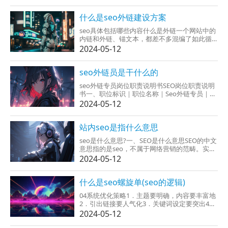
的信息资源。在搜索引擎技术的帮助下，依靠
关键词、高级语法等数据库检索就这个可以飞
速捕抓到具体度极高的不兼容信息。2、深入开
什么是seo外链建设方案
展信息挖掘点。搜...
seo具体包括哪些内容什么是外链一个网站中的
内链和外链、锚文本，都差不多混编了如此循
环往复的一个圈，在网站中能够凭借好这三
2024-05-12
点，对你的seo优化也会出现一定的效率的。
一、什么是内链？?内链：内链那是同一网站域
名下站内的链接，链接对准网站内部，好的内...
seo外链员是干什么的
seo外链专员岗位职责说明书SEO岗位职责说明
书一、职位标识｜职位名称｜Seo外链专员｜职
位编码｜所属部门｜Seo｜职位编制｜然后上级
2024-05-12
｜Seo主管｜再下级｜二、职位使命（该职位存
在的价值，独一无二的贡献）｜全权负责网站
外部链接建设与推广，能维护网...
站内seo是指什么意思
seo是什么意思?一、SEO是什么意思SEO的中文
意思指的是seo，不属于网络营销的范畴。实际
SEO技术对网站的关键词参与系统优化，让用户
2024-05-12
搜索时能展露出在一个都很排名的位置，让用
户一眼就只能看能得到，提升媒体曝光率，为
网站带来流量。大家都知道互联网上，无论是
什么是seo螺旋单(seo的逻辑)
网站、淘宝店铺都必须...
04系统优化策略1．主题要明确，内容要丰富地
2．引出链接要人气化3．关键词设定要突出4．
网站架构层次要非常清晰5．页面容量要合理化
2024-05-12
6．网站导航要清晰化7．网站查找要更新05意