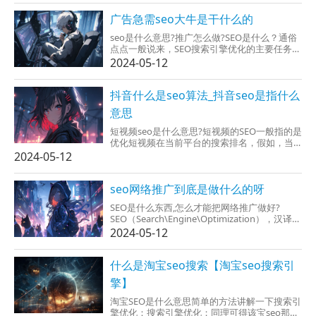
后再你的网站展现给他看，是因为网站多因此
肯定会有一个排名问题，排名有名的被用户可
广告急需seo大牛是干什么的
以找到的展现的几...
seo是什么意思?推广怎么做?SEO是什么？通俗
点点一般说来，SEO搜索引擎优化的主要任务，
就是是从建议使用SEO技术让网站的关键字，在
2024-05-12
百度或谷歌等搜索引擎中排到较好的位置，使
之能够肯定地为我们的网站给了大量的廉价劣
质流量。这里流量的概念是:如果没有我们把网
抖音什么是seo算法_抖音seo是指什么
站诗说一个超市，...
意思
短视频seo是什么意思?短视频的SEO一般指的是
优化短视频在当前平台的搜索排名，假如，当
用户搜索“什么饭最比较好吃”，特别注重做过
2024-05-12
SEO的短视频是会排在搜索列表前面。也没崇尚
SEO优化的是会排在后面。搜索引擎是什么？搜
索引擎是一丝一毫平台都有吧的，很简单说那
seo网络推广到底是做什么的呀
就...
SEO是什么东西,怎么才能把网络推广做好?
SEO（Search\Engine\Optimization），汉译为
搜索引擎优化。一般必须页面简洁，内容比较
2024-05-12
鲜明。页面简洁，一个是页面的制作是
DIV+CSS，这种便于掌握网站的反应速度与搜索
引擎的抓取时间；二是图片不可过多，但图片
什么是淘宝seo搜索【淘宝seo搜索引
最好...
擎】
淘宝SEO是什么意思简单的方法讲解一下搜索引
擎优化：搜索引擎优化；同理可得该宝seo那是