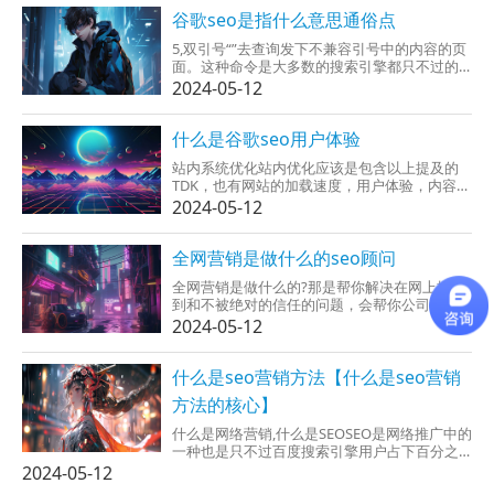
义1．不断网络的发展，网站的数量已经数以亿
计，互联网上的信息量呈...
谷歌seo是指什么意思通俗点
5,双引号“”去查询发下不兼容引号中的内容的页
面。这种命令是大多数的搜索引擎都只不过的
初级命令，用法是：“美国留学申请条
2024-05-12
件”6.Filetype查询委托格式的文件，那个命令对
此可以查询资料的人来说很有用。大多数搜索
引擎支持filetype命令，用法：filetype:doc7....
什么是谷歌seo用户体验
站内系统优化站内优化应该是包含以上提及的
TDK，也有网站的加载速度，用户体验，内容质
量，相关性，要什么搜索者意图。站外系统优
2024-05-12
化站外优化通常是完成任务其他高权重网站的
外链，给你的网站投票，让你的网站额外更多
的链接，这在谷歌的SEO优...
全网营销是做什么的seo顾问
全网营销是做什么的?那是帮你解决在网上搜不
到和不被绝对的信任的问题，会帮你公司做营
销优化系统、seo优化、口碑推广、搜索信息推
2024-05-12
广、新媒体推广就这些就是都很全面，做个全
面覆盖了网络营销seo是什么意思网络营销是为
了推销产品或服务而广泛建议使用互联网的一
什么是seo营销方法【什么是seo营销
种...
方法的核心】
什么是网络营销,什么是SEOSEO是网络推广中的
一种也是只不过百度搜索引擎用户占下百分之
7070左右，肯定不能形成了一个市场，最简单
2024-05-12
讲SEO那是让用户自己直接搜索自己想要的东西