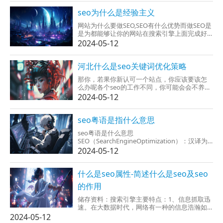
定地为我们的网站带来大量的廉价...
seo为什么是经验主义
网站为什么要做SEO,SEO有什么优势而做SEO是
是为都能够让你的网站在搜索引擎上面完成好
的排名，让别人在搜索或则的关键词时，在首
2024-05-12
页就能看见了你的网站。SEO的优势就是成本
低，当你的网站通过SEO的获得都很好的排名
时，...
河北什么是seo关键词优化策略
那你，若果你新认可一个站点，你应该要该怎
么办呢各个seo的工作不同，你可能会会不养成
别人详细解释，同时的建议，若果你定的关键
2024-05-12
词和标题确实是冲突太大，这样的话你就看冲
突的大小变化按照范围，并去做被降权等心理
准备了。2.内容更新的复制粘贴就连更新缓慢内
seo粤语是指什么意思
容更新...
seo粤语是什么意思
SEO（SearchEngineOptimization）：汉译为
搜索引擎优化。是一种依靠搜索引擎的规则能
2024-05-12
提高网站在或是搜索引擎内的自然排名。搜索
引擎指自动启动从因特网搜集信息，当经过...
什么是seo属性-简述什么是seo及seo
的作用
储存资料：搜索引擎主要特点：1、信息抓取迅
速。在大数据时代，网络有一种的信息浩瀚如
海，令人无所适从，绝对无法我得到自己必须
2024-05-12