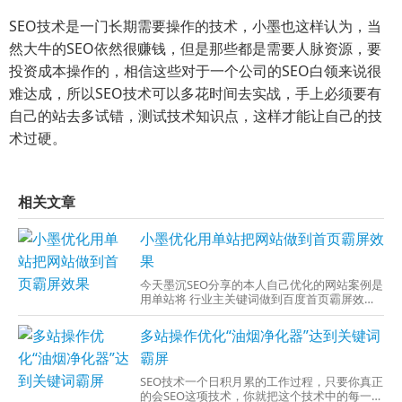
SEO技术是一门长期需要操作的技术，小墨也这样认为，当
然大牛的SEO依然很赚钱，但是那些都是需要人脉资源，要
投资成本操作的，相信这些对于一个公司的SEO白领来说很
难达成，所以SEO技术可以多花时间去实战，手上必须要有
自己的站去多试错，测试技术知识点，这样才能让自己的技
术过硬。
相关文章
小墨优化用单站把网站做到首页霸屏效
果
今天墨沉SEO分享的本人自己优化的网站案例是
用单站将 行业主关键词做到百度首页霸屏效果
，来写出小墨自己的优化经验。 1、案例效果图
还是与之前的一样，有没有金钢钻，
多站操作优化“油烟净化器”达到关键词
霸屏
SEO技术一个日积月累的工作过程，只要你真正
的会SEO这项技术，你就把这个技术中的每一个